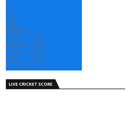
°
C
+
29°
+
22°
Sangli
Sunday, 09
Monday
+
29°
+
22°
Tuesday
+
29°
+
21°
Wednesday
+
29°
+
21°
Thursday
+
28°
+
22°
Friday
+
28°
+
22°
Saturday
+
28°
+
22°
See 7-Day Forecast
LIVE CRICKET SCORE