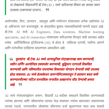
या लेखामध्ये विद्यार्थ्यांनी बी.टेक (AI ) मध्ये करिअरचा विचार का करावा यावर
प्रकाश टाकण्याचा प्रयत्न...
आरोग्यसेवा, वित्त, उत्पादन , वाहतूक आणि मनोरंजन यांसारख्या अनेक उद्योगांचा AI
हा अविभाज्य भाग बनल्यामुळे, या क्षेत्रातील कुशल व्यावसायिकांची मागणी वाढत आहे.
बी.टेक. AI मध्ये AI Engineers, Data scientists, Machine learning
specialists, and AI researchers यांसारख्या करिअरच्या विस्तृत संधी उपलब्ध आहेत
तसेच आर्टिफिशियल इंटेलिजन्स (AI) चे क्षेत्र हे तांत्रिक प्रगती, नावीन्य आणणे
आणि पारंपारिक प्रक्रिया बदलण्यात आघाडीवर आहे.
युवकांना बी.टेक. AI मध्ये अत्याधुनिक तंत्रज्ञानासह काम करण्याची,
मशीन लर्निंग अल्गोरिदम एक्सप्लोर करण्याची, बुद्धिमान प्रणाली विकसित
करण्याची आणि भविष्यातील उपायांच्या विकासात योगदान देण्याची संधी उपलब्द
होऊ शकतात. AI मध्ये हेल्थकेअर डायग्नोस्टिक्सपासून ते हवामान बदल कमी
करण्यापर्यंतच्या जटिल वास्तविक-जगातील आव्हानांना तोंड देण्याची क्षमता
आहे.
AI मध्ये स्पेशलायझेशन करून, विद्यार्थी AI-चालित समाधाने विकसित करण्यासाठी
त्यांच्या ज्ञानाचा आणि कौशल्यांचा फायदा घेऊ शकतात ज्यांचा समाजावर सकारात्मक
प्रभाव पडतो, जगभरातील लोकांच्या जीवनाचा दर्जा सुधारण्यास मदत करू शकतो