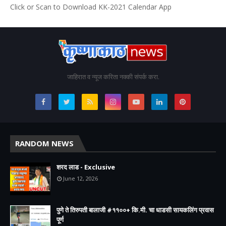
Click or Scan to Download KK-2021 Calendar App
जाहिरात व न्यूज करिता नक्की संपर्क करा.
RANDOM NEWS
शरद लाड - Exclusive
June 12, 2026
पुणे ते तिरुपती बालाजी #११००+ कि.मी. चा धाडसी सायकलिंग प्रवास
पूर्ण