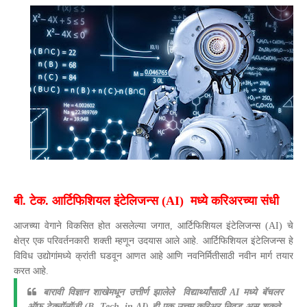
बी. टेक. आर्टिफिशियल इंटेलिजन्स (AI) मध्ये करिअरच्या संधी
आजच्या वेगाने विकसित होत असलेल्या जगात, आर्टिफिशियल इंटेलिजन्स (AI) चे
क्षेत्र एक परिवर्तनकारी शक्ती म्हणून उदयास आले आहे. आर्टिफिशियल इंटेलिजन्स हे
विविध उद्योगांमध्ये क्रांती घडवून आणत आहे आणि नवनिर्मितीसाठी नवीन मार्ग तयार
करत आहे.
बारावी विज्ञान शाखेमधून उत्तीर्ण झालेले विद्यार्थ्यांसाठी AI मध्ये बॅचलर
ऑफ टेक्नॉलॉजी (B. Tech. in AI) ही एक उत्तम करिअर निवड असू शकते.