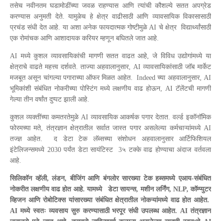
तसेच नवीनतम घडामोडींच्या जवळ राहण्यास आणि त्यांची कौशल्ये सतत अपग्रेड
करण्यास अनुमती देते. यामुळेच हे क्षेत्र वाढीसाठी आणि व्यावसायिक विकासासाठी
प्रचंड संधी देत आहे. या अशा अनेक फायदात्मक गोष्टीमुळे AI चे क्षेत्र विद्यार्थ्यांसाठी
एक रोमांचक आणि आशादायक करियर म्हणून बघितले जात आहे.
AI मध्ये कुशल व्यावसायिकांची मागणी सतत वाढत आहे, जे विविध उद्योगांमध्ये या
क्षेत्राचे वाढते महत्त्व दर्शवते. ताज्या अहवालानुसार, AI व्यावसायिकांसाठी जॉब मार्केट
मजबूत असून चांगल्या पगाराच्या ऑफर मिळत आहेत. Indeed च्या अहवालानुसार, AI
भूमिकांशी संबंधित नोकरीच्या पोस्टिंग मध्ये लक्षणीय वाढ होऊन, AI टॅलेंटची मागणी
गेल्या तीन वर्षांत दुप्पट झाली आहे.
कुशल व्यक्तींच्या कमतरतेमुळे AI व्यावसायिक आकर्षक पगार देतात. वर्ल्ड इकॉनॉमिक
फोरमच्या मते, तंत्रज्ञान क्षेत्रातील सर्वात जास्त पगार असलेल्या कर्मचाऱ्यांमध्ये AI
तज्ज्ञ आहेत. द डेटा टेक लॅब्सच्या संशोधन अहवालानुसार आर्टिफिशियल
इंटेलिजन्समध्ये 2030 पर्यंत डेटा सायंटिस्ट 3५ टक्के वाढ होण्याचा अंदाज वर्तवला
आहे.
सिलिकॉन व्हॅली, लंडन, बीजिंग आणि बंगलोर सारख्या टेक हब्समध्ये एआय-संबंधित
नोकरीत लक्षणीय वाढ होत आहे. यामध्ये डेटा सायन्स, मशीन लर्निंग, NLP, कॉम्प्युटर
व्हिजन आणि रोबोटिक्स यांसारख्या संबंधित क्षेत्रातील नोकऱ्यांमध्ये वाढ होत आहेत.
AI मध्ये स्वतः व्यवसाय सुरु करण्यासाठी भरपूर संधी उपलब्ध आहेत. AI तंत्रज्ञान