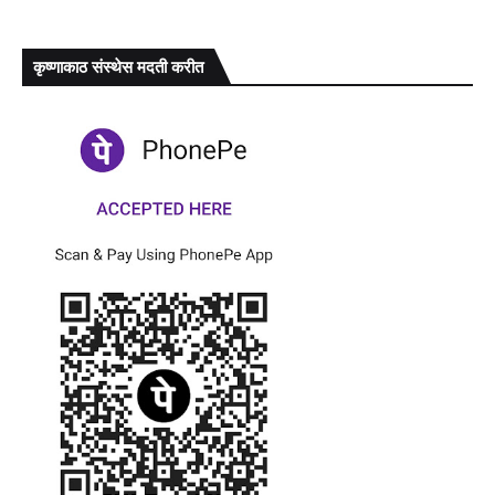
कृष्णाकाठ संस्थेस मदती करीत