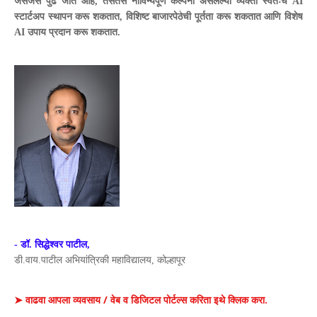
जसजसे पुढे जात आहे, तसतसे नाविन्यपूर्ण कल्पना असलेल्या व्यक्ती स्वतःचे AI
स्टार्टअप स्थापन करू शकतात, विशिष्ट बाजारपेठेची पूर्तता करू शकतात आणि विशेष
AI उपाय प्रदान करू शकतात.
- डॉ. सिद्धेश्वर पाटील,
डी.वाय.पाटील अभियांत्रिकी महाविद्यालय, कोल्हापूर
➤ वाढवा आपला व्यवसाय / वेब व डिजिटल पोर्टल्स करिता इथे क्लिक करा.