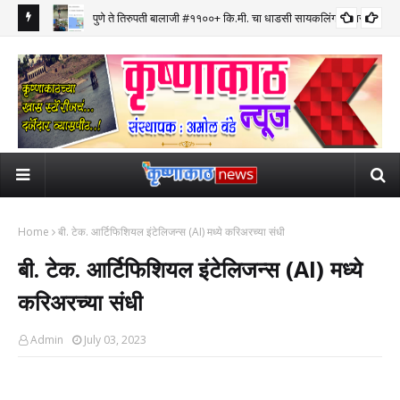
पुणे ते तिरुपती बालाजी #११००+ कि.मी. चा धाडसी सायकलिंग प्रवास पूर्ण
Home
बी. टेक. आर्टिफिशियल इंटेलिजन्स (AI) मध्ये करिअरच्या संधी
बी. टेक. आर्टिफिशियल इंटेलिजन्स (AI) मध्ये
करिअरच्या संधी
Admin
July 03, 2023