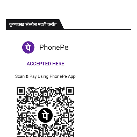
कृष्णाकाठ संस्थेस मदती करीत