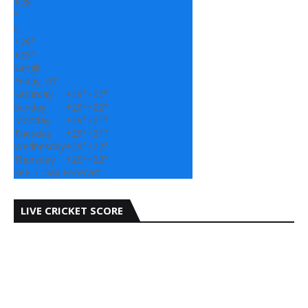
+
28
°
C
+
29°
+
23°
Sangli
Friday, 07
Saturday
+
29°
+
22°
Sunday
+
29°
+
22°
Monday
+
29°
+
21°
Tuesday
+
29°
+
21°
Wednesday
+
29°
+
22°
Thursday
+
29°
+
22°
See 7-Day Forecast
LIVE CRICKET SCORE