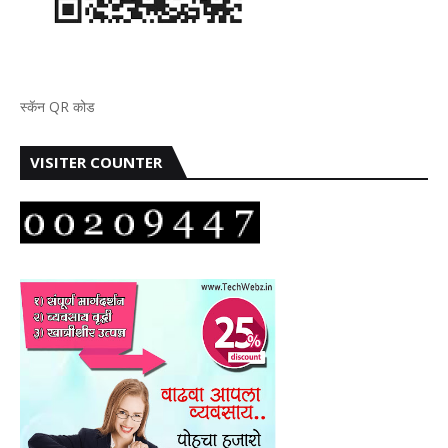
स्कॅन QR कोड
VISITER COUNTER