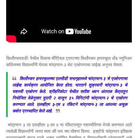
किर्लाेस्करवाडी: येथील विकास चॅरिटेबल ट्रस्टच्या किर्लोस्कर हायस्कूल अँड ज्युनिअर
काॅलेजच्या विद्यार्थ्यांनी घेतला चांद्रयान-३ थेट प्रक्षेपणाचा लाईव्ह अनुभव घेतला.
किर्लोस्कर हायस्कूलच्या एलसीडी सभागृहामध्ये चांद्रयान-३ चे प्रक्षेपणाचा
लाईव्ह कार्यक्रम आयोजित केला होता. भारताने शुक्रवारी चांद्रयान-३ चे
यशस्वी प्रक्षेपण केले. श्रीहरिकोटा येथील सतीश धवन अंतराळ केंद्रातून
नियोजित वेळेनुसार दुपारी २ वाजून ३५ मिनिटांनी चांद्रयान-२ चे प्रक्षेपण
करण्यात आले. एलव्हीएम ३-एम ४ रॉकेटने चांद्रयान-३ ला आपल्या अचूक
कक्षेत प्रस्थापित केले आहे.
चांद्रयान ३ ला एलव्हीएम ३-एम ४ या रॉकेटपासून यशस्वीरित्या वेगळे करण्यात आले
त्यावेळी विद्यार्थ्यांनी भारत माता की जय च्या घोषणा दिल्या. इस्रो’चे चांद्रयान इतिहास
घडवण्यासाठी सज्ज झाले असून नवोदित वैज्ञानिक व विद्यार्थ्यांसाठी प्रेरणादायी असे