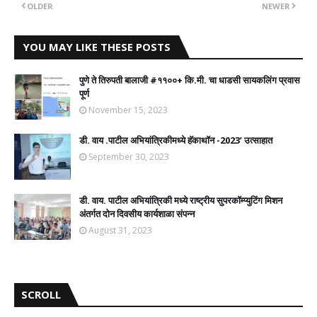
OLDER
NEWER
YOU MAY LIKE THESE POSTS
पुणे ते तिरुपती बालाजी #११००+ कि.मी. चा धाडसी सायकलिंग प्रवास
पूर्ण
November 15, 2023
डी. वाय .पाटील अभियांत्रिकीमध्ये हॅकाथॉन -2023’ उत्साहात
September 30, 2023
डी. वाय. पाटील अभियांत्रिकी मध्ये राष्ट्रीय सुपरकॉम्प्युटिंग मिशन
अंतर्गत दोन दिवसीय कार्यशाळा संपन्न
August 31, 2023
SCROLL