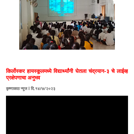
किर्लोस्कर हायस्कूलमध्ये विद्यार्थ्यांनी घेतला चंद्रयान-३ चे लाईव्ह
प्रक्षेपणाचा अनुभव
कृष्णाकाठ न्यूज l दि.१४/७/२०२३