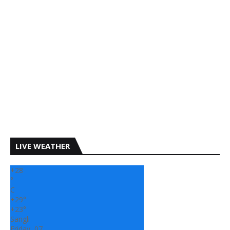
LIVE WEATHER
+
28
°
C
+
29°
+
23°
Sangli
Friday, 07