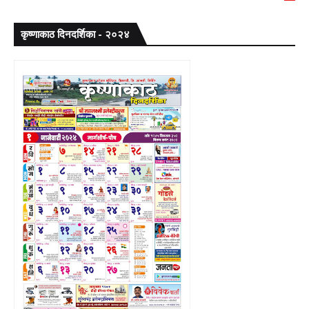
कृष्णाकाठ दिनदर्शिका - २०२४