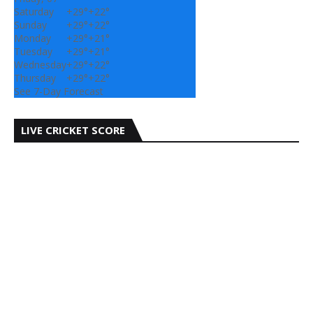
Saturday
+
29°
+
22°
Sunday
+
29°
+
22°
Monday
+
29°
+
21°
Tuesday
+
29°
+
21°
Wednesday
+
29°
+
22°
Thursday
+
29°
+
22°
See 7-Day Forecast
LIVE CRICKET SCORE