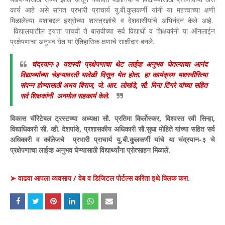
कार्य आहे असे सांगत प्रभारी प्राचार्य यु.बी.कुलकर्णी यांनी या महत्त्वाच्या क्षणी
मिळालेल्या यशाबद्दल इस्रोच्या शास्त्रज्ञांचे व देशवासीयांचे अभिनंदन केले आहे.
विद्यालयातील इयत्ता पाचवी ते बारावीच्या सर्व विद्यार्थी व शिक्षकांनी या ऑनलाईन
प्रक्षेपणाचा अनुभव घेत या ऐतिहासिक क्षणाचे साक्षीदार बनले.
चंद्रयान-३ यशस्वी प्रक्षेपणाचा थेट लाईव्ह अनुभव घेतल्याचा आनंद
विद्यार्थ्यांच्या चेहऱ्यावरती यावेळी दिसून येत होता. हा कार्यक्रम यशस्वीरित्या
संपन्न होण्यासाठी अभय बिराज, जे. आर. लोखंडे, सौ. मिना टिंगरे यांच्या सहित
सर्व शिक्षकांनी अनमोल सहकार्य केले.
विकास चॅरिटेबल ट्रस्टच्या अध्यक्षा सौ. प्रतिमा किर्लोस्कर, विश्वस्त रवी सिन्हा,
विद्याधिकारी सी. व्ही. देशपांडे, प्रशासकीय अधिकारी सौ.सुधा मोहिते यांच्या सहित सर्व
अधिकारी व काॅलेजचे प्रभारी प्राचार्य यु.बी.कुलकर्णी यांचे या चंद्रयान-३ चे
प्रक्षेपणाचा लाईव्ह अनुभव घेण्यासाठी विद्यार्थ्यांना प्रोत्साहन मिळाले.
➤ वाढवा आपला व्यवसाय / वेब व डिजिटल पोर्टल्स करिता इथे क्लिक करा.