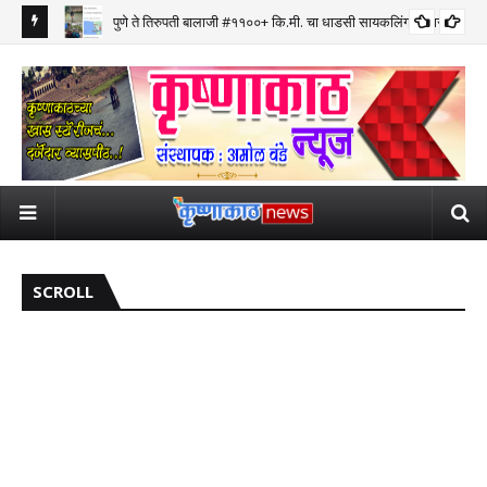
पुणे ते तिरुपती बालाजी #११००+ कि.मी. चा धाडसी सायकलिंग प्रवास पूर्ण
SCROLL