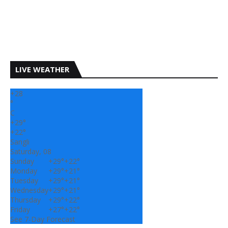
LIVE WEATHER
+
28
°
C
+
29°
+
22°
Sangli
Saturday, 08
Sunday
+
29°
+
22°
Monday
+
29°
+
21°
Tuesday
+
29°
+
21°
Wednesday
+
29°
+
21°
Thursday
+
29°
+
22°
Friday
+
27°
+
22°
See 7-Day Forecast