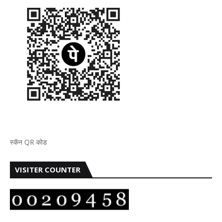
स्कॅन QR कोड
VISITER COUNTER