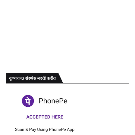
कृष्णाकाठ संस्थेस मदती करीत