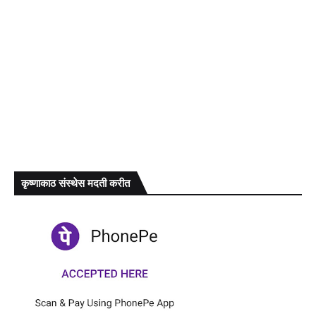
कृष्णाकाठ संस्थेस मदती करीत