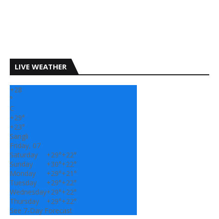
LIVE WEATHER
+
28
°
C
+
29°
+
23°
Sangli
Friday, 07
Saturday
+
29°
+
22°
Sunday
+
30°
+
22°
Monday
+
29°
+
21°
Tuesday
+
29°
+
22°
Wednesday
+
29°
+
22°
Thursday
+
29°
+
22°
See 7-Day Forecast