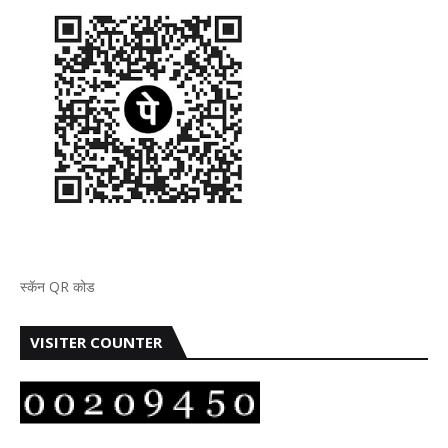
स्कॅन QR कोड
VISITER COUNTER