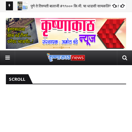
पुणे ते तिरुपती बालाजी #११००+ कि.मी. चा धाडसी सायकलिंग प्रवास पूर्ण
SCROLL