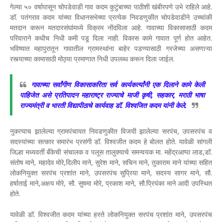
गेल्या ५० वर्षापासून चोपडेवाडी गाव कदम कुटुंबाच्या पाठीशी खंबीरपणे उभे राहिले आहे.
डॉ. पतंगराव कदम यांच्या विधानसभेच्या प्रत्येक निवडणुकीत चोपडेवाडीने उच्चांकी
मतदान करून मतदारसंघांमध्ये विक्रम नोंदविला आहे. गावाच्या विकासासाठी कदम
परिवाराने कधीच निधी कमी पडू दिला नाही. विकास कामे गावात पूर्ण होत आहेत.
भविष्यात महापुरातून गावातील ग्रामस्थांना बाहेर पडण्यासाठी गरजेच्या असणाऱ्या
रस्त्याच्या कामासाठी मोठ्या प्रमाणात निधी उपलब्ध करून दिला जाईल.
गावाच्या सर्वांगीण विकासाकरिता सर्व कार्यकर्त्यांनी एक दिलाने कामे केली
पाहिजेत असे प्रतिपादन महाराष्ट्र राज्याचे माजी कृषी, सहकार, मराठी भाषा
राज्यमंत्री व भारती विद्यापीठाचे कार्यवाह डॉ. विश्‍वजित कदम यांनी केले.
नुकत्याच झालेल्या ग्रामपंचायत निवडणुकीत विजयी झालेल्या सरपंच, उपसरपंच व
सदस्यांच्या सत्कार समारंभ प्रसंगी डॉ. विश्वजीत कदम हे बोलत होते. यावेळी सांगली
जिल्हा मध्यवर्ती बँकेची संचालक व पलूस तालुक्याचे समन्वयक मा. महेंद्रआप्पा लाड,डॉ.
संतोष माने, महादेव मोरे,दिलीप माने, सुरेश माने, सचिन माने, तुकाराम माने यांच्या सहित
लोकनियुक्त सरपंच प्रशांत माने, उपसरपंच सुप्रिया माने, सदस्य सागर माने, सौ.
हर्षाताई माने,अक्षय मोरे, सौ. सुषमा मोरे, प्रकाश माने, सौ.प्रियंका माने आदी उपस्थित
होते.
यावेळी डॉ. विश्वजीत कदम यांच्या हस्ते लोकनियुक्त सरपंच प्रशांत माने, उपसरपंच