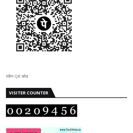
स्कॅन QR कोड
VISITER COUNTER