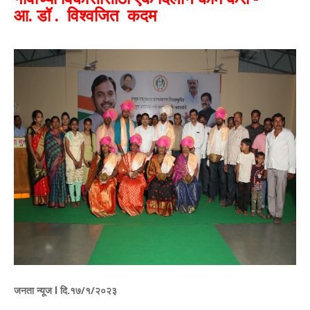
आ.
डॉ
. विश्‍वजित कदम
जनता न्यूज l दि.१७/१/२०२३