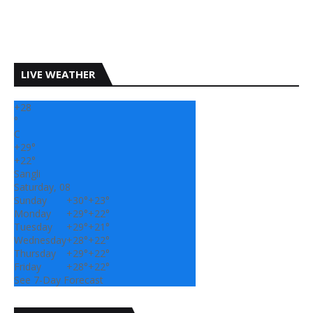
LIVE WEATHER
+
28
°
C
+
29°
+
22°
Sangli
Saturday, 08
Sunday
+
30°
+
23°
Monday
+
29°
+
22°
Tuesday
+
29°
+
21°
Wednesday
+
28°
+
22°
Thursday
+
29°
+
22°
Friday
+
28°
+
22°
See 7-Day Forecast