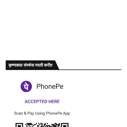
कृष्णाकाठ संस्थेस मदती करीत