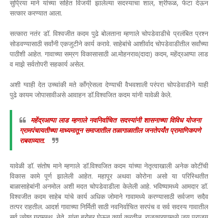
सुप्रिया माने यांच्या सहित विजयी झालेल्या सदस्याचा शाल, श्रीफळ, फेटा देऊन
सत्कार करण्यात आला.
सत्कारा नतंर डॉ. विश्वजीत कदम पुढे बोलताना म्हणाले चोपडेवाडीचे प्रलंबित प्रश्न
सोडवण्यासाठी सर्वांनी एकजुटीने कार्य करावे. साहेबांचे आशीर्वाद चोपडेवाडीतील सर्वांच्या
पाठीशी आहेत. गावाच्या सम्रग विकासासाठी आ.मोहनराव(दादा) कदम, महेंद्रआप्पा लाड
व माझे सर्वतोपरी सहकार्य असेल.
अशी ग्वाही देत उच्चांकी मते काँग्रेसला देण्याची वैभवशाली परंपरा चोपडेवाडीने याही
पुढे कायम जोपासावीअसे आवाहन डॉ.विश्‍वजित कदम यांनी यावेळी केले.
महेंद्रआप्पा लाड म्हणाले नवनिर्वाचित सदस्यांनी शासनाच्या विविध योजना
ग्रामपंचायतीच्या माध्यमातून समाजातील तळागाळातील जनतेपर्यंत प्रामाणिकपणे
राबवाव्यात.
यावेळी डॉ. संतोष माने म्हणाले डॉ.विश्‍वजित कदम यांच्या नेतृत्वाखाली अनेक कोटींची
विकास कामे पूर्ण झालेली आहेत. महापूर अथवा कोरोना असो या परिस्थितीत
बाळासाहेबांनी अनमोल अशी मदत चोपडेवाडीला केलेली आहे. भविष्यामध्ये आमदार डॉ.
विश्वजीत कदम साहेब यांचे कार्य अधिक जोमाने गावामध्ये करण्यासाठी सर्वजण सदैव
तत्पर राहतील. आदर्श गावाच्या निर्मिती साठी नवनिर्वाचित सरपंच व सर्व सदस्य गावातील
सर्व ज्येष्ठ ग्रामस्थ, नेते, यांना बरोबर घेऊन कार्य करतील. राजकारणामध्ये जय पराजय