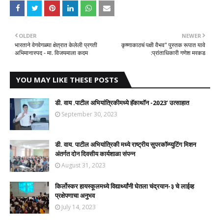
OLDER
NEWER
भारताने वेगवेगळ्या क्षेत्रात केलेली प्रगती
कृष्णाकाठचं पक्षी वैभव" पुस्तक रूपात यावे
अभिमानास्पद - मा. विजयमाला कदम
:प्रांताधिकारी गणेश मरकड
YOU MAY LIKE THESE POSTS
डी. वाय .पाटील अभियांत्रिकीमध्ये हॅकाथॉन -2023’ उत्साहात
September 30, 2023
डी. वाय. पाटील अभियांत्रिकी मध्ये राष्ट्रीय सुपरकॉम्प्युटिंग मिशन
अंतर्गत दोन दिवसीय कार्यशाळा संपन्न
August 31, 2023
किर्लोस्कर हायस्कूलमध्ये विद्यार्थ्यांनी घेतला चंद्रयान-३ चे लाईव्ह
प्रक्षेपणाचा अनुभव
July 14, 2023