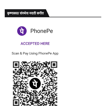
कृष्णाकाठ संस्थेस मदती करीत