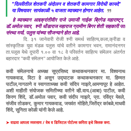
"दिल्लीतील शेतकरी अंदोलन व शेतकरी कामगार विरोधी कायदे"
या विषयावर सायंकाळी ५ वाजता व्याख्यान होणार आहेत.
हे व्याख्यान आद्दक्रांतीवीर राजे उमाजी नाईक ब्रिगेड महाराष्ट्र,
डॉ.अमोल पवार, श्नी धोंडाराज महाराज ग्रामीण बिगर शेती सहकारी पत
संस्था मर्या. पलुस यांच्या सौजन्याने होत आहे.
दि. ३१ जानेवारी रोजी श्नी समर्थ साहित्य,कला,क्रीडा व
सांस्कृतिक युवा मंडळ पलुस यांचे वतीने कामगार भवन, रामानंदनगर
ता.पलूस येथे दुपारी १.०० वा १८ वे परिवर्तन साहित्य संमेलन अंतर्गत
बहारदार "कवी संमेलन" आयोजित केले आहे.
कवी संमेलनाचे अध्यक्ष सुप्रसिध्द कथाकथनकार मा. विश्वनाथ
गायकवाड, विटा हे असुन उद्घाटक कथाकथनकार मा. हिम्मत
पाटील,नागठाणे व स्वागताध्यक्ष कवी संदिप नाझरे,आमणापूर हे आहेत.
अशी माहीती संयोजक समितीच्या वतीने व्ही.वाय.(आबा) पाटील, कवी
किरण शिंदे, डॉ.अमोल पवार, कवी संदीप नाझरे, प्रा. रविंद्र येवले,
संजीव तोडकर, कुमार गायकवाड, जयवंत मोहिते,जितेंद्र कांबळे,माधवी
शिंदे, सुनिता कोळी यांनी केले आहे.
➤ वाढवा आपला व्यवसाय / वेब व डिजिटल पोर्टल्स करिता इथे क्लिक करा.