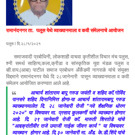
रामानंदनगर ता. पलूस येथे व्याख्यानमाला व कवी संमेलनाचे आयोजन
पलूस l दि.२८/१/२०२१
समाजवादी प्रबोधिनी, लोकशाही वाचवा कृतीशील विचार मंच पलुस,
श्नी समर्थ साहित्य,कला,क्रीडा व सांस्कृतिक युवा मंडळ पलुस व
व्ही.वाय.(आबा) पाटील समाज प्रबोधन अँकँडमी नागराळे यांचे संयुक्त
विद्दमाने रामानंदनगर येथे दि २८जानेनारी पासुन व्याख्यानमाला व कवी
संमेलन आयोजित करण्यात आले आहे.
आचार्य शांताराम बापू गरुड जयंती व शहिद कॉ.गोविंद
पानसरे शहिद दिनानिमित्त होणा-या आचार्य शांतारामबापू गरुड
व्याख्यानमालेत दि. २८ जानेवारी रोजी "नवे शैक्षणिक धोरण
२०२०" या विषयावर मा. प्रसाद कुलकर्णी यांचे व्याख्यान होणार
आहे. दि. २९ जानेवारी रोजी कॉ. मारुती शिरतोडे यांचे
"आद्दक्रांतीवीर राजे उमाजी नाईक जीवन कार्य " या विषयावर
व्याख्यान होणार आहे. दि.३० जानेवारी मा. अँड. के.डी.शिंदे यांचे