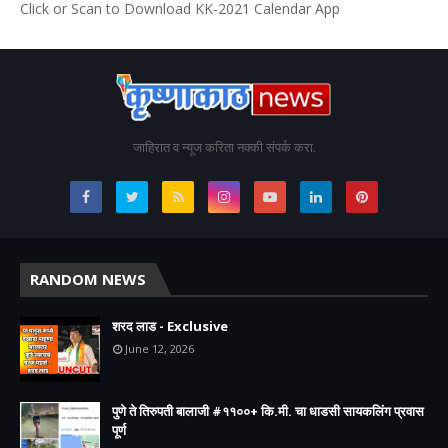
Click or Scan to Download KK-2021 Calendar App
जाहिरात व न्यूज करिता नक्की संपर्क करा.
RANDOM NEWS
शरद लाड - Exclusive
June 12, 2026
पुणे ते तिरुपती बालाजी #११००+ कि.मी. चा धाडसी सायकलिंग प्रवास
पूर्ण