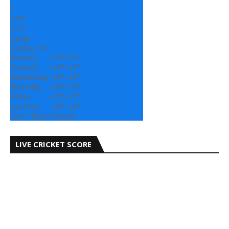
C
+
29°
+
22°
Sangli
Sunday, 09
Monday
+
29°
+
21°
Tuesday
+
29°
+
21°
Wednesday
+
29°
+
21°
Thursday
+
28°
+
22°
Friday
+
28°
+
22°
Saturday
+
28°
+
22°
See 7-Day Forecast
LIVE CRICKET SCORE