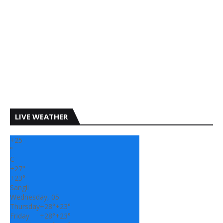
LIVE WEATHER
+
25
°
C
+
27°
+
23°
Sangli
Wednesday, 05
Thursday
+
28°
+
23°
Friday
+
28°
+
23°