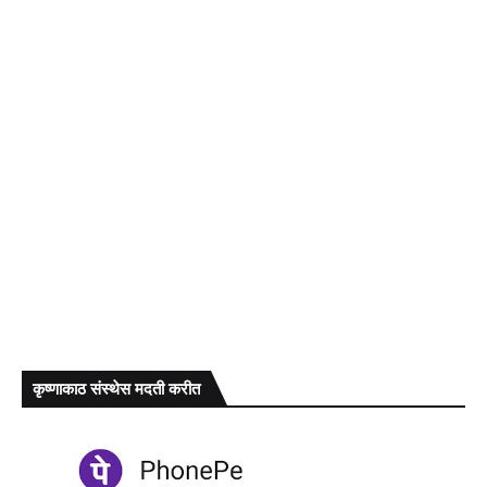
कृष्णाकाठ संस्थेस मदती करीत