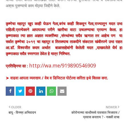
अश्रू पुसण्याचे काम मोठ्या जिद्दीने केले.
कृष्णेचा महापूर खूप काही घेऊन गेला,बरंच काही शिकवून गेला,राज्यातून मदत उभा
राहिली.प्रत्येकाने आपापल्या परीने खारीचा वाटा उचलण्याचा प्रयत्न केला. हा
कृष्णाकाठ त्या ज्ञात अज्ञात व्यक्तींच्या ,संस्थांच्या सदैव ऋणात तर आहेच पण या
सर्वात कृष्णेचा २०१९ चा महापूर व तितक्याच ताकदीने संकटात खंबीरपणे उभा राहत
आ.डॉ. विश्वजीत कदम अर्थात बाळासाहेबांनी केलेली मदत ,दाखवलेले धैर्य हा
कृष्णाकाठ सदैव स्मरणात ठेवेल हे मात्र निश्चित.
http://wa.me/919890546909
प्रतिक्रिया द्या :
➤ वाढवा आपला व्यवसाय / वेब व डिजिटल पोर्टल्स करिता इथे क्लिक करा.
OLDER
NEWER
बापू - विनम्र अभिवादन
कोरोनाच्या साथीमध्ये पावसात भिजताय /
प्रवास करताय ? - नक्की वाचा