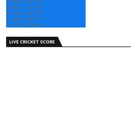
Saturday
+
29°
+
23°
Sunday
+
29°
+
22°
Monday
+
29°
+
22°
Tuesday
+
29°
+
21°
See 7-Day Forecast
LIVE CRICKET SCORE