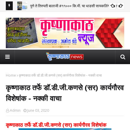
पुणे ते तिरुपती बालाजी #११००+ कि.मी. चा धाडसी सायकलिंग प्रवास पूर्ण
Home
कृष्णाकाठ तर्फे डॉ.डी.जी.कणसे (सर) कार्यगौरव विशेषांक - नक्की वाचा
कृष्णाकाठ तर्फे डॉ.डी.जी.कणसे (सर) कार्यगौरव
विशेषांक - नक्की वाचा
Admin
June 03, 2020
कृष्णाकाठ तर्फे डॉ.डी.जी.कणसे (सर) कार्यगौरव विशेषांक