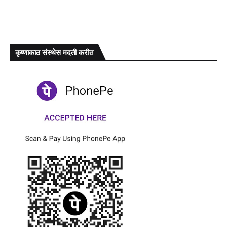
कृष्णाकाठ संस्थेस मदती करीत