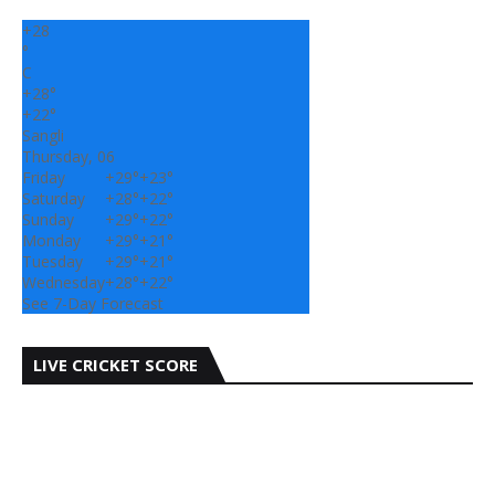
+
28
°
C
+
28°
+
22°
Sangli
Thursday, 06
Friday
+
29°
+
23°
Saturday
+
28°
+
22°
Sunday
+
29°
+
22°
Monday
+
29°
+
21°
Tuesday
+
29°
+
21°
Wednesday
+
28°
+
22°
See 7-Day Forecast
LIVE CRICKET SCORE