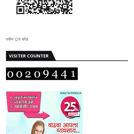
स्कॅन QR कोड
VISITER COUNTER