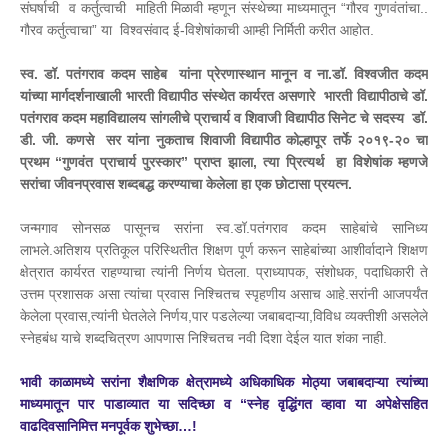
संघर्षाची व कर्तुत्वाची माहिती मिळावी म्हणून संस्थेच्या माध्यमातून “गौरव गुणवंतांचा..
गौरव कर्तुत्वाचा” या विश्वसंवाद ई-विशेषांकाची आम्ही निर्मिती करीत आहोत.
स्व. डॉ. पतंगराव कदम साहेब यांना प्रेरणास्थान मानून व ना.डॉ. विश्वजीत कदम
यांच्या मार्गदर्शनाखाली भारती विद्यापीठ संस्थेत कार्यरत असणारे भारती विद्यापीठाचे डॉ.
पतंगराव कदम महाविद्यालय सांगलीचे प्राचार्य व शिवाजी विद्यापीठ सिनेट चे सदस्य डॉ.
डी. जी. कणसे सर यांना नुकताच शिवाजी विद्यापीठ कोल्हापूर तर्फे २०१९-२० चा
प्रथम “गुणवंत प्राचार्य पुरस्कार” प्राप्त झाला, त्या प्रित्यर्थ हा विशेषांक म्हणजे
सरांचा जीवनप्रवास शब्दबद्ध करण्याचा केलेला हा एक छोटासा प्रयत्न.
जन्मगाव सोनसळ पासूनच सरांना स्व.डॉ.पतंगराव कदम साहेबांचे सानिध्य
लाभले.अतिशय प्रतिकूल परिस्थितीत शिक्षण पूर्ण करून साहेबांच्या आशीर्वादाने शिक्षण
क्षेत्रात कार्यरत राहण्याचा त्यांनी निर्णय घेतला. प्राध्यापक, संशोधक, पदाधिकारी ते
उत्तम प्रशासक असा त्यांचा प्रवास निश्चितच स्पृहणीय असाच आहे.
सरांनी आजपर्यंत
केलेला प्रवास,त्यांनी घेतलेले निर्णय,पार पडलेल्या जबाबदाऱ्या,विविध व्यक्तीशी असलेले
स्नेहबंध याचे शब्दचित्रण आपणास निश्चितच नवी दिशा देईल यात शंका नाही.
भावी काळामध्ये सरांना शैक्षणिक क्षेत्रामध्ये अधिकाधिक मोठ्या जबाबदाऱ्या त्यांच्या
माध्यमातून पार पाडाव्यात या सदिच्छा व “स्नेह वृद्धिंगत व्हावा या अपेक्षेसहित
वाढदिवसानिमित्त मनपूर्वक शुभेच्छा…!