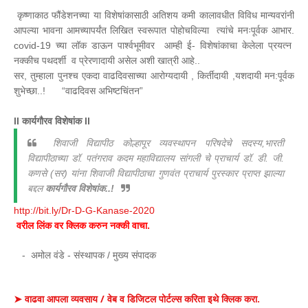
कृष्णाकाठ फौंडेशनच्या या विशेषांकासाठी अतिशय कमी कालावधीत विविध मान्यवरांनी
आपल्या भावना आमच्यापर्यंत लिखित स्वरूपात पोहोचविल्या त्यांचे मनःपूर्वक आभार.
covid-19 च्या लॉक डाऊन पार्श्वभूमीवर आम्ही ई- विशेषांकाचा केलेला प्रयत्न
नक्कीच पथदर्शी व प्रेरणादायी असेल अशी खात्री आहे..
सर, तुम्हाला पुनश्च एकदा वाढदिवसाच्या आरोग्यदायी , किर्तीदायी ,यशदायी मन:पूर्वक
शुभेच्छा..!
“वाढदिवस अभिष्टचिंतन”
ll कार्यगौरव विशेषांक ll
शिवाजी विद्यापीठ कोल्हापूर व्यवस्थापन परिषदेचे सदस्य,भारती
विद्यापीठाच्या डॉ. पतंगराव कदम महाविद्यालय सांगली चे प्राचार्य डॉ. डी. जी.
कणसे (सर) यांना शिवाजी विद्यापीठाचा गुणवंत प्राचार्य पुरस्कार प्राप्त झाल्या
बद्दल
कार्यगौरव विशेषांक..!
http://bit.ly/Dr-D-G-Kanase-2020
वरील लिंक वर क्लिक करुन नक्की वाचा.
- अमोल वंडे -
संस्थापक / मुख्य संपादक
➤ वाढवा आपला व्यवसाय / वेब व डिजिटल पोर्टल्स करिता इथे क्लिक करा.