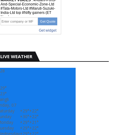
LIVE WEATHER
28
29°
23°
angli
riday, 07
aturday
+
29°
+
22°
unday
+
30°
+
22°
onday
+
29°
+
21°
uesday
+
29°
+
22°
ednesday
+
29°
+
22°