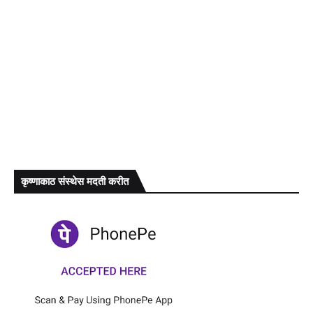
कृष्णाकाठ संस्थेस मदती करीत