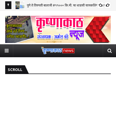
पुणे ते तिरुपती बालाजी #११००+ कि.मी. चा धाडसी सायकलिंग प्रवास पूर्ण
SCROLL