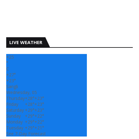
LIVE WEATHER
+
25
°
C
+
27°
+
23°
Sangli
Wednesday, 05
Thursday
+
28°
+
23°
Friday
+
28°
+
23°
Saturday
+
29°
+
23°
Sunday
+
29°
+
22°
Monday
+
29°
+
22°
Tuesday
+
29°
+
21°
See 7-Day Forecast