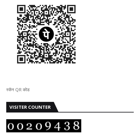
स्कॅन QR कोड
VISITER COUNTER