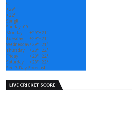
C
+
29°
+
22°
Sangli
Sunday, 09
Monday
+
29°
+
21°
Tuesday
+
29°
+
21°
Wednesday
+
29°
+
21°
Thursday
+
28°
+
22°
Friday
+
28°
+
22°
Saturday
+
28°
+
22°
See 7-Day Forecast
LIVE CRICKET SCORE