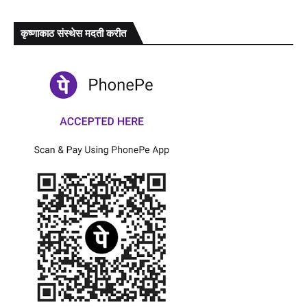
कृष्णाकाठ संस्थेस मदती करीत