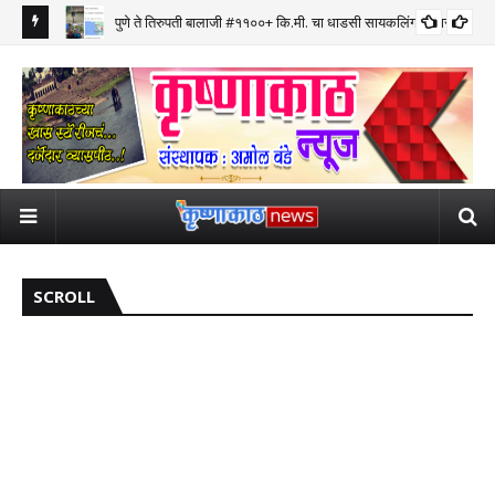
पुणे ते तिरुपती बालाजी #११००+ कि.मी. चा धाडसी सायकलिंग प्रवास पूर्ण
SCROLL