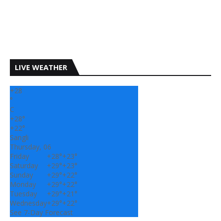
LIVE WEATHER
+
28
°
C
+
28°
+
22°
Sangli
Thursday, 06
Friday
+
28°
+
23°
Saturday
+
29°
+
23°
Sunday
+
29°
+
22°
Monday
+
29°
+
22°
Tuesday
+
29°
+
21°
Wednesday
+
29°
+
22°
See 7-Day Forecast