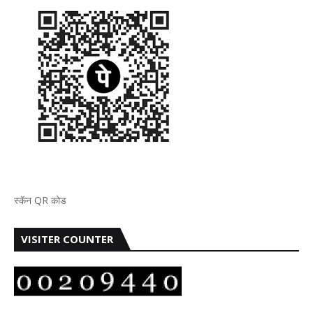
स्कॅन QR कोड
VISITER COUNTER