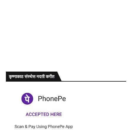
कृष्णाकाठ संस्थेस मदती करीत