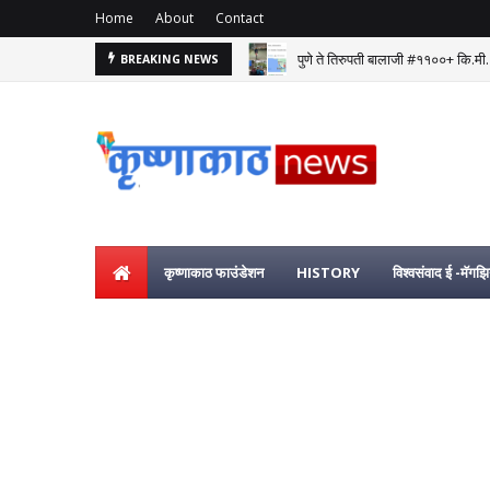
Home
About
Contact
पुणे ते तिरुपती बालाजी #११००+ कि.मी.
BREAKING NEWS
कृष्णाकाठ फाउंडेशन
HISTORY
विश्वसंवाद ई -मॅगझ