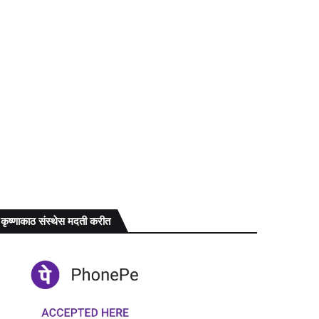
कृष्णाकाठ संस्थेस मदती करीत