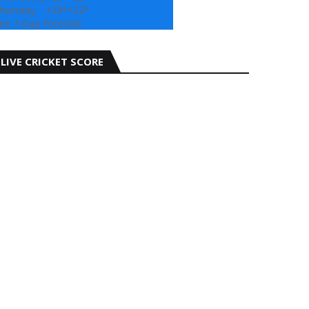
hursday
+
29°
+
22°
ee 7-Day Forecast
LIVE CRICKET SCORE