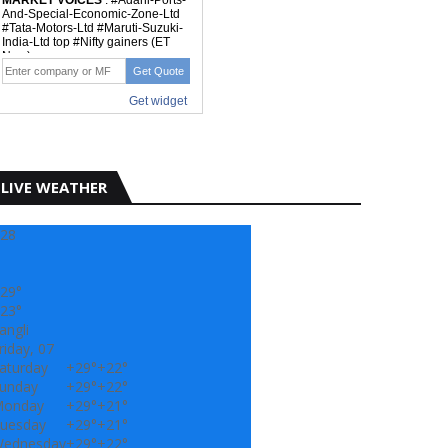
LIVE WEATHER
28
29°
23°
angli
riday, 07
aturday
+
29°
+
22°
unday
+
29°
+
22°
onday
+
29°
+
21°
uesday
+
29°
+
21°
ednesday
+
29°
+
22°