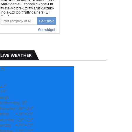
LIVE WEATHER
25
27°
23°
angli
ednesday, 05
hursday
+
28°
+
23°
riday
+
28°
+
23°
aturday
+
29°
+
23°
unday
+
29°
+
22°
onday
+
29°
+
22°