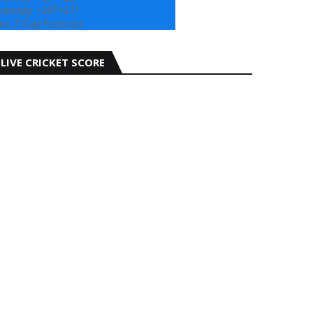
uesday
+
29°
+
21°
ee 7-Day Forecast
LIVE CRICKET SCORE