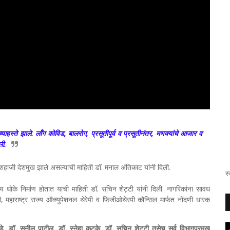
हस्ते झाले. लॉंग कोविड, बालरोग, प्रसूतीपूर्व व प्रसूतीनंतर, मणक्यांचे आजार व
ली.
ॉ. शहाजी देशमुख झाले असल्याची माहिती डॉ. मनाल अंतिकाट यांनी दिली.
स
 धोके निर्माण होतात याची माहिती डॉ. सचिन शेट्टी यांनी दिली. नागरिकांना सावध
ी, महाराष्ट्र राज्य ऑक्युपेशनल थेरेपी व फिजीओथेरपी कौन्सिल मार्फत नोंदणी धारक
े, डॉ. सुनील पाटील, डॉ. स्नेहा कटके, डॉ. सचिन शेट्टी तसेच सर्व विभागप्रमुख