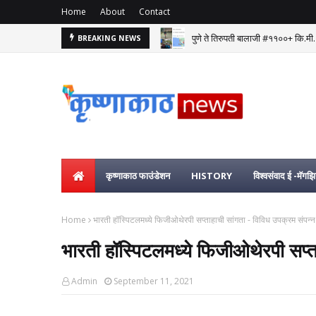
Home
About
Contact
पुणे ते तिरुपती बालाजी #११००+ कि.मी.
BREAKING NEWS
कृष्णाकाठ फाउंडेशन
HISTORY
विश्वसंवाद ई -मॅगझ
Home
भारती हॉस्पिटलमध्ये फिजीओथेरपी सप्ताहाची सांगता - विविध उपक्रम संपन्न
भारती हॉस्पिटलमध्ये फिजीओथेरपी सप्त
Admin
September 11, 2021