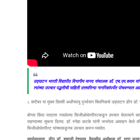
उद्घाटन भारती विद्यापीठ विभागीय मानद संचालक डॉ. एच.एम.कदम यांच्या
त्यांच्या उपचार पद्धतीची माहिती उत्तमरित्या नागरिकांपर्यंत पोचवण्यात आ
८ सप्टेंबर या मुख्य दिवशी अर्धांगवायू पुनर्वसन क्लिनिकचे उद्घाटन डीन ड
बोगस किंवा पात्रता नसलेल्या फिजीओथेरपीस्टकडून उपचार घेतल्याने काय
राहण्याच्या सुचना दिल्या. डॉ. स्नेहा कटके यांनी जनतेला आवाहन केले क
फिजीओथेरपीस्ट यांच्याकडूनच उपचार करुन घ्यावेत.
कार्यक्रमास डीन डॉ. शहाजी देशमुख, वैद्यकीय अधीक्षक डॉ. सारा धनवड