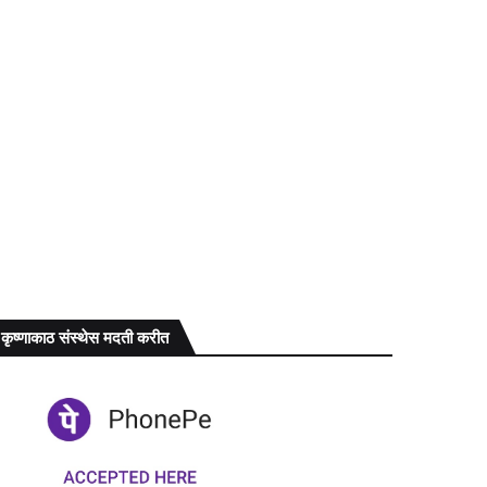
कृष्णाकाठ संस्थेस मदती करीत