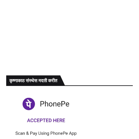
कृष्णाकाठ संस्थेस मदती करीत