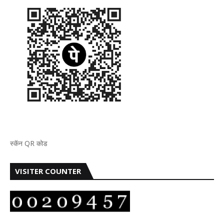
स्कॅन QR कोड
VISITER COUNTER