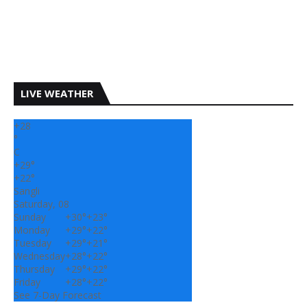
LIVE WEATHER
+
28
°
C
+
29°
+
22°
Sangli
Saturday, 08
Sunday
+
30°
+
23°
Monday
+
29°
+
22°
Tuesday
+
29°
+
21°
Wednesday
+
28°
+
22°
Thursday
+
29°
+
22°
Friday
+
28°
+
22°
See 7-Day Forecast