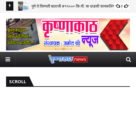
पुणे ते तिरुपती बालाजी #११००+ कि.मी. चा धाडसी सायकलिंग प्रवास पूर्ण
SCROLL