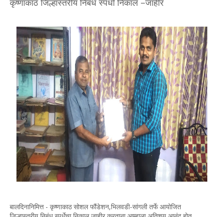
कृष्णाकाठ जिल्हास्तरीय निबंध स्पर्धा निकाल –जाहीर
बालदिनानिमित्त - कृष्णाकाठ सोशल फौंडेशन
,
भिलवडी-सांगली तर्फे आयोजित
जिल्हास्तरीय निबंध स्पर्धेचा निकाल जाहीर करताना आम्हाला अतिशय आनंद होत