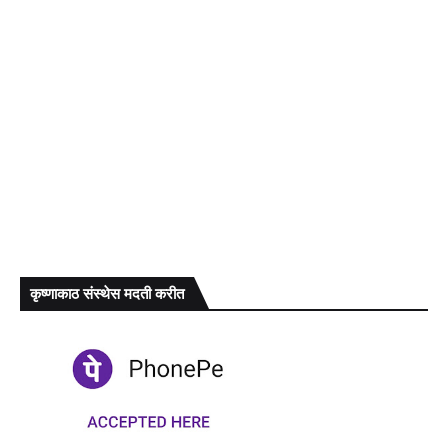
कृष्णाकाठ संस्थेस मदती करीत