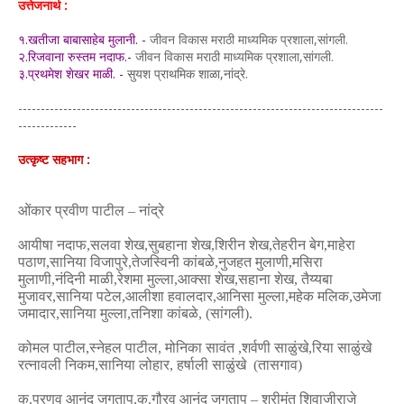
उत्तेजनार्थ :
१.खतीजा बाबासाहेब मुलानी. -
जीवन विकास मराठी माध्यमिक प्रशाला,सांगली.
२.रिजवाना रुस्तम नदाफ.-
जीवन विकास मराठी माध्यमिक प्रशाला,सांगली.
३.प्रथमेश शेखर माळी. -
सुयश प्राथमिक शाळा,नांद्रे.
---------------------------------------------------------------------------------
-------------
उत्कृष्ट सहभाग :
ओंकार प्रवीण पाटील – नांद्रे
आयीषा नदाफ,सलवा शेख,सुबहाना शेख,शिरीन शेख,तेहरीन बेग,माहेरा
पठाण,सानिया विजापुरे,तेजस्विनी कांबळे,नुजहत मुलाणी,मसिरा
मुलाणी,नंदिनी माळी,रेशमा मुल्ला,आक्सा शेख,सहाना शेख,
तैय्यबा
मुजावर,सानिया पटेल,आलीशा हवालदार,आनिसा मुल्ला,महेक मलिक,उमेजा
जमादार,सानिया मुल्ला,तनिशा कांबळे, (सांगली).
कोमल पाटील,स्नेहल पाटील, मोनिका सावंत ,शर्वणी साळुंखे,रिया साळुंखे
रत्नावली निकम,सानिया लोहार, हर्षाली साळुंखे (तासगाव)
कु.प्रणव आनंद जगताप,कु.गौरव आनंद जगताप – श्रीमंत शिवाजीराजे