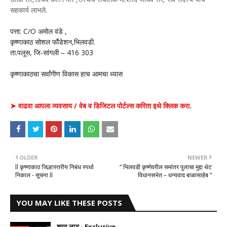
सहकार्य लाभले.
पत्ता:
C/O
अमोल वंडे
,
कृष्णाकाठ सोशल फौंडेशन
,
भिलवडी.
ता.पलूस
,
जि-सांगली –
416 303
कृष्णाकाठचा सर्वांगीण विकास हाच आमचा ध्यास
➤ वाढवा आपला व्यवसाय / वेब व डिजिटल पोर्टल्स करिता इथे क्लिक करा.
OLDER
NEWER
ll कृष्णाकाठ जिल्हास्तरीय निबंध स्पर्धा
“ भिलवडी कृष्णेवरील समांतर पुलाचा मुद्दा थेट
निकाल - सूचना ll
विधानसभेत – धन्यवाद बाळासाहेब ”
YOU MAY LIKE THESE POSTS
शरद लाड - Exclusive