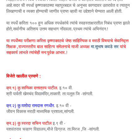
आहे.सदर ची स्पर्धा कृष्णाकाठच्या महापूरबद्दल चे अनुभव कागदावर उतरावेत व त्यातून
लिखाणाची व व्यक्त होण्याची जाणीव प्राप्त व्हावी या उद्देशाने घेण्यात आली होती.
या स्पर्धे करिता १०० हून अधिक स्पर्धकांचे त्यांचे स्वहस्ताक्षरातील निबंध प्राप्त झाले
होते,सर्वानीच अतिशय उत्तम सहभाग नोंदवला..प्रथम त्यांचे अभिनंदन.!
या स्पर्धेच्या परीक्षणा करिता कृष्णाकाठचे जेष्ठ साहित्यिक
व मराठी विषयाचे सेवानिवृत्त
शिक्षक ,राज्यस्तरीय बाल साहित्य संमेलनाचे माजी अध्यक्ष
मा.सुभाष कवडे सर
यांचे
सहकार्य लाभले त्यांचेही मन:पूर्वक आभार..!
विजेते खालील प्रमाणे :
क्र.१) कु.सानिका दत्तात्रय पाटील.
इ.१० वी.
श्री पार्वती खेमचंद विद्यामंदिर,ताकारी. ता.पलूस जि -सांगली.
क्र.२) कु.यशोदा रामदास रणधीर
.
इ.१० वी -
जीवन विकास मराठी माध्यमिक प्रशाला,सांगली.
क्र.३) कु.स्वरदा सचिन
पाटील
इ.९ वी -
यशवंतराव चव्हाण विद्यालय,मौजे डिग्रज. ता.मिरज ,जि -सांगली.