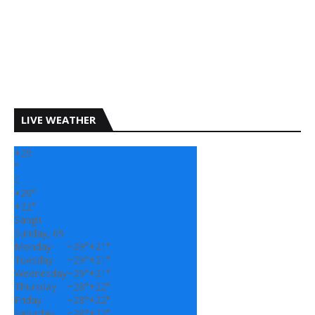
LIVE WEATHER
+
29
°
C
+
29°
+
22°
Sangli
Sunday, 09
Monday
+
29°
+
21°
Tuesday
+
29°
+
21°
Wednesday
+
29°
+
21°
Thursday
+
28°
+
22°
Friday
+
28°
+
22°
Saturday
+
28°
+
22°