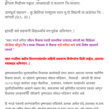
इंग्लिश मिडीयम स्कूल ,जाधववाडी त.फलटण जि-सातारा.
उत्स्फूर्त सहभाग – कु.क्षितिजा परशुराम पवार मु.पो.शिवानी ता.कडेगाव जि –
सांगली (
BA- III
)
इतरही सर्व सहभागी विद्यार्थ्यांचं मन:पूर्वक अभिनंदन..!
"सदर स्पर्धे करिता
जीवन विकास मराठी माध्यमिक प्रशाला,सांगली.च्या शिक्षिका
सौ.विद्या चौगुले,
जि.प.शाळा निंबळक चे शिक्षक
श्री.रवींद्र माने
यांचे विशेष सहकार्य
लाभले."
सदर स्पर्धेच्या बक्षीस वितरणासंदर्भात माहिती लवकरच विजेत्यांना दिली जाईल..आपल्या
यशाबद्दल अभिनंदन..!
कृष्णाकाठावरील युवाशक्‍तीचा विधायक कार्यासाठी वापर करून आपल्या भागाचा सर्वांगीण
विकास साधणे
,
या उद्देशाने ‘कृष्णाकाठ सोशल फौंडेशन
,
भिलवडी - सांगली ’हि संस्था
२०१३ पासून कार्यरत असून शैक्षणिक
,
प्रशासन
,
पर्यावरण यासंदर्भात आजच्या
युवापिढीसमोरील आव्हाने लक्षात घेत
,
समाजाच्या सर्व कृतिशील घटकांना एकत्र आणून
ची आ
विधायक उपक्रमां
खणी ‘कृष्णाकाठ सोशल फौंडेशन’ करीत आहे.
हि स्पर्धा यशस्वी करण्याकरिता कृष्णाकाठ फौंडेशचे अध्यक्ष अमोल वंडे,
उपाध्यक्ष मा.दत्ता
उतळे सर,
सचिव केतन मोरे ,
संस्थेचे संचालक मा.शरद जाधव सर,
सर्व सदस्य
यांचे