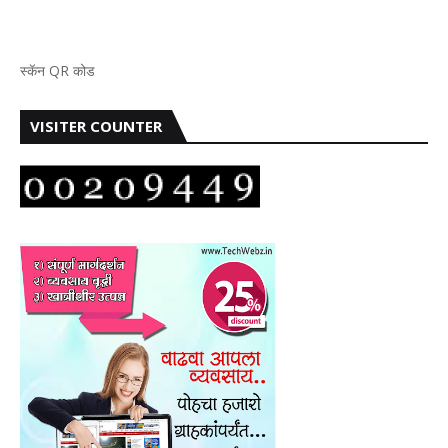
स्कॅन QR कोड
VISITER COUNTER