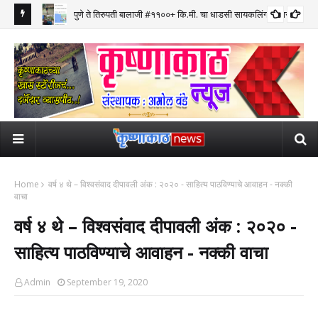
पुणे ते तिरुपती बालाजी #११००+ कि.मी. चा धाडसी सायकलिंग प्रवास पूर्ण
Home
वर्ष ४ थे – विश्वसंवाद दीपावली अंक : २०२० - साहित्य पाठविण्याचे आवाहन - नक्की
वाचा
वर्ष ४ थे – विश्वसंवाद दीपावली अंक : २०२० -
साहित्य पाठविण्याचे आवाहन - नक्की वाचा
Admin
September 19, 2020