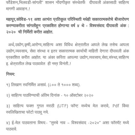
फौंडेशन,भिलवडी-सांगली” शासन नोंदणीकृत संस्थेतर्फे दीपावली अंकासाठी साहित्य
मागणी आवाहन..!
महापूर,कोविड-१९ अशा अत्यंत प्रतिकूल परिस्थिती मधेही सकारात्मकतेचे बीजारोपण
करण्याकरीता सांगलीहून प्रकाशित होणाऱ्या वर्ष ४ थे - विश्वसंवाद दीपावली अंक :
२०२० ची निर्मिती करीत आहोत.
अर्थ,उद्योग,कृषी,आरोग्य,साहित्य अशा विविध क्षेत्रातील आपले लेख तसेच आपला
उद्योग,व्यवसाय, सेवा संस्था व इतर सकारात्मक कार्याची माहिती देणारा दीपावली अंक
प्रकाशित करीत आहोत. या अंका करिता आपल्या उद्योग,व्यवसाय,सेवा,संस्था,साहित्य
इ. क्षेत्रातील लेख पाठवावेत ही नम्र विनंती..!
नियम:
१) लिखाण स्वनिर्मित असावं. (८०० ते १००० शब्द).
२) साहित्य पाठविण्याची अंतिम दिनांक - १० ऑक्टोबर २०२०
३) साहित्य फक्त गुगल मराठी (UTF) फॉन्ट मध्येच मेल करावे, Pdf किंवा
स्वलिखिताचा फोटो पाठवू नये.
४) ई-मेल पाठवताना विषय:- “तुमचे नाव – विश्वसंवाद -२०२०” अशा फॉरमॅट मध्ये
पाठवावे.