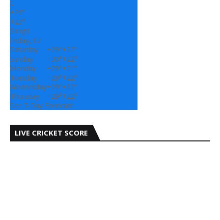
C
+
29°
+
23°
Sangli
Friday, 07
Saturday
+
29°
+
22°
Sunday
+
30°
+
22°
Monday
+
29°
+
21°
Tuesday
+
29°
+
22°
Wednesday
+
29°
+
22°
Thursday
+
29°
+
22°
See 7-Day Forecast
LIVE CRICKET SCORE