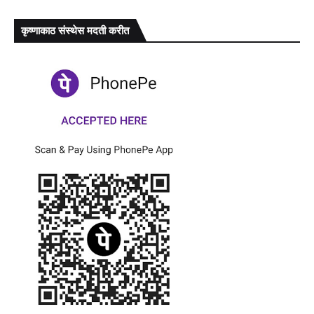
कृष्णाकाठ संस्थेस मदती करीत