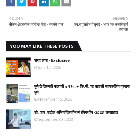
OLDER
NEWER
बँकिंग क्षेत्रातील कोरोना योद्धे - नक्की वाचा
स्व.बापूसाहेब येसुगडे - आज एक क्रांतिसूर्य
हरपला
YOU MAY LIKE THESE POSTS
शरद लाड - Exclusive
June 12, 2026
पुणे ते तिरुपती बालाजी #११००+ कि.मी. चा धाडसी सायकलिंग प्रवास
पूर्ण
November 15, 2023
डी. वाय .पाटील अभियांत्रिकीमध्ये हॅकाथॉन -2023’ उत्साहात
September 30, 2023